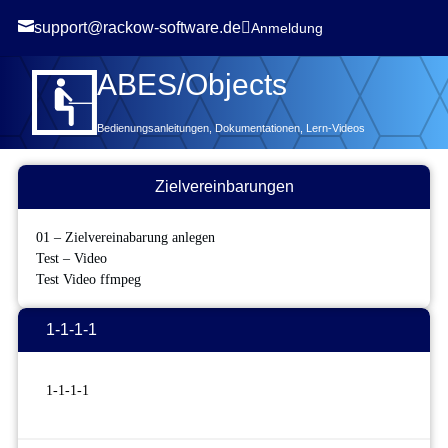


support@rackow-software.de
Anmeldung
ABES/Objects
Bedienungsanleitungen, Dokumentationen, Lern-Videos
Zielvereinbarungen
01 – Zielvereinabarung anlegen
Test – Video
Test Video ffmpeg
1-1-1-1
1-1-1-1