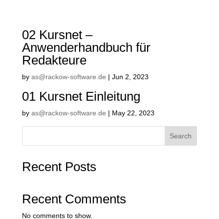
02 Kursnet –
Anwenderhandbuch für
Redakteure
by
as@rackow-software.de
|
Jun 2, 2023
01 Kursnet Einleitung
by
as@rackow-software.de
|
May 22, 2023
Search
Recent Posts
Recent Comments
No comments to show.