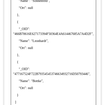
“Name”: “Sonnenfeld”,
“Ort”: null
},
{
“_OID”:
“466B70616E627173394F50364E4A614467685A7A4D2F”,
“Name”: “Leonhardt”,
“Ort”: null
},
{
“_OID”:
“477167524F722B793545453746634932716D50793446”,
“Name”: “Bottke”,
“Ort”: null
}
]