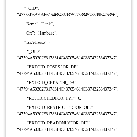
“_OID”:
“47756E6B396B6154684869375275384578596F475356”,
“Name”: “Link”,
“Ort”: “Hamburg”,
“assAdresse”: {
“_OID”:
“47794A50302F3178314C437054614C63743253437347”,
“EXTOID_POSESSOR_DB”:
“47794A50302F3178314C437054614C63743253437347”,
“EXTOID_CREATOR_DB”:
“47794A50302F3178314C437054614C63743253437347”,
“RESTRICTEDFOR_TYP”: 0,
“EXTOID_RESTRICTEDFOR_OID”:
“47794A50302F3178314C437054614C63743253437347”,
“EXTOID_READONLYFOR_OID”:
“47794A50302F3178314C437054614C63743253437347”,