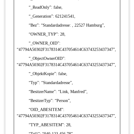
“_ReadOnly”: false,
“_Generation”: 621241541,
“Bez”: “Standardadresse: , 22527 Hamburg”,
“OWNER_TYP”: 28,
“_OWNER_OID”:
“47794A50302F3178314C437054614C63743253437347”,
“_ObjectOwnerOID”:
“47794A50302F3178314C437054614C63743253437347”,
“_ObjektKopie”: false,
“Typ”: “Standardadresse”,
“BesitzerName”: “Link, Manfred”,
“BesitzerTyp”: “Person”,
“OID_ABESITEM”:
“47794A50302F3178314C437054614C63743253437347”,
“TYP_ABESITEM”: 28,
“Tel1”: “040-123 456 78”,