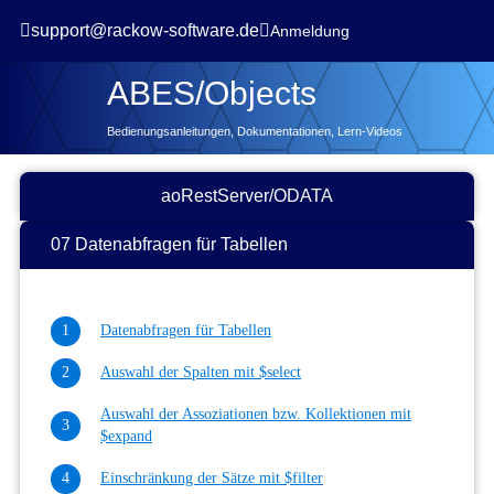


support@rackow-software.de
Anmeldung
ABES/Objects
Bedienungsanleitungen, Dokumentationen, Lern-Videos
aoRestServer/ODATA
07 Datenabfragen für Tabellen
Datenabfragen für Tabellen
Auswahl der Spalten mit $select
Auswahl der Assoziationen bzw. Kollektionen mit
$expand
Einschränkung der Sätze mit $filter