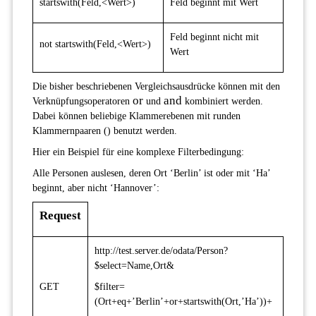
startswith(Feld,<Wert>)
Feld beginnt mit Wert
Feld beginnt nicht mit
not startswith(Feld,<Wert>)
Wert
Die bisher beschriebenen Vergleichsausdrücke können mit den
or
and
Verknüpfungsoperatoren
und
kombiniert werden.
Dabei können beliebige Klammerebenen mit runden
Klammernpaaren () benutzt werden.
Hier ein Beispiel für eine komplexe Filterbedingung:
Alle Personen auslesen, deren Ort ‘Berlin’ ist oder mit ‘Ha’
beginnt, aber nicht ‘Hannover’:
Request
http://test.server.de/odata/Person?
$select=Name,Ort&
GET
$filter=
(Ort+eq+’Berlin’+or+startswith(Ort,’Ha’))+