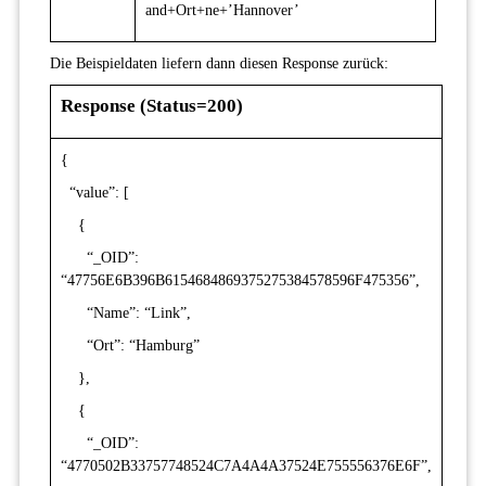
and+Ort+ne+’Hannover’
Die Beispieldaten liefern dann diesen Response zurück:
Response (Status=200)
{
“value”: [
{
“_OID”:
“47756E6B396B6154684869375275384578596F475356”,
“Name”: “Link”,
“Ort”: “Hamburg”
},
{
“_OID”:
“4770502B33757748524C7A4A4A37524E755556376E6F”,