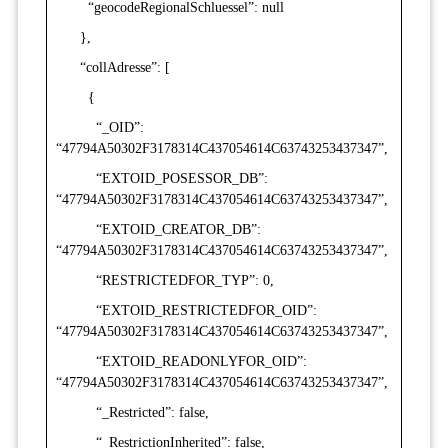
“geocodeRegionalSchluessel”: null
},
“collAdresse”: [
{
“_OID”:
“47794A50302F3178314C437054614C63743253437347”,
“EXTOID_POSESSOR_DB”:
“47794A50302F3178314C437054614C63743253437347”,
“EXTOID_CREATOR_DB”:
“47794A50302F3178314C437054614C63743253437347”,
“RESTRICTEDFOR_TYP”: 0,
“EXTOID_RESTRICTEDFOR_OID”:
“47794A50302F3178314C437054614C63743253437347”,
“EXTOID_READONLYFOR_OID”:
“47794A50302F3178314C437054614C63743253437347”,
“_Restricted”: false,
“_RestrictionInherited”: false,