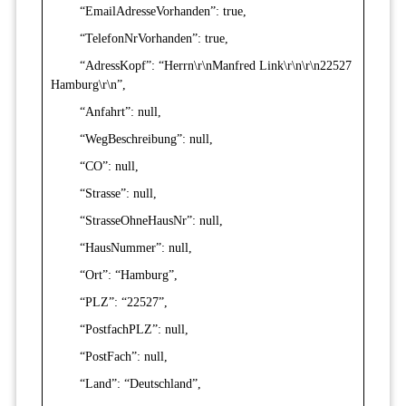
“EmailAdresseVorhanden”: true,
“TelefonNrVorhanden”: true,
“AdressKopf”: “Herrn\r\nManfred Link\r\n\r\n22527
Hamburg\r\n”,
“Anfahrt”: null,
“WegBeschreibung”: null,
“CO”: null,
“Strasse”: null,
“StrasseOhneHausNr”: null,
“HausNummer”: null,
“Ort”: “Hamburg”,
“PLZ”: “22527”,
“PostfachPLZ”: null,
“PostFach”: null,
“Land”: “Deutschland”,