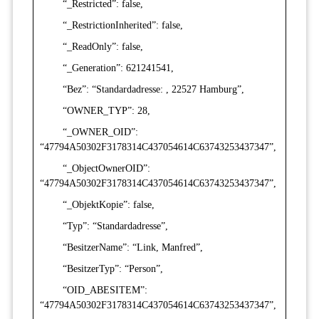
“_Restricted”: false,
“_RestrictionInherited”: false,
“_ReadOnly”: false,
“_Generation”: 621241541,
“Bez”: “Standardadresse: , 22527 Hamburg”,
“OWNER_TYP”: 28,
“_OWNER_OID”:
“47794A50302F3178314C437054614C63743253437347”,
“_ObjectOwnerOID”:
“47794A50302F3178314C437054614C63743253437347”,
“_ObjektKopie”: false,
“Typ”: “Standardadresse”,
“BesitzerName”: “Link, Manfred”,
“BesitzerTyp”: “Person”,
“OID_ABESITEM”:
“47794A50302F3178314C437054614C63743253437347”,