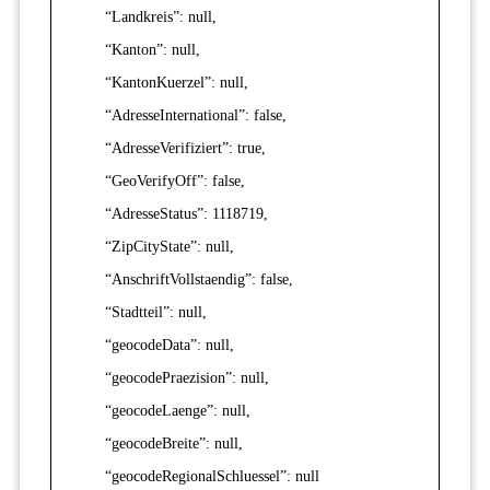
“Landkreis”: null,
“Kanton”: null,
“KantonKuerzel”: null,
“AdresseInternational”: false,
“AdresseVerifiziert”: true,
“GeoVerifyOff”: false,
“AdresseStatus”: 1118719,
“ZipCityState”: null,
“AnschriftVollstaendig”: false,
“Stadtteil”: null,
“geocodeData”: null,
“geocodePraezision”: null,
“geocodeLaenge”: null,
“geocodeBreite”: null,
“geocodeRegionalSchluessel”: null