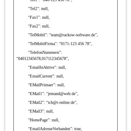
“Tel2”: null,
“Fax1”: null,
“Fax2”: null,
“TelMobil”: “team@rackow-software.de”,
“TelMobilFirma”: “0171-123 456 78”,
“TelefonNummern”:
“04012345678,017112345678”,
“EmailInAktive”: null,
“EmailCurrent”: null,
“EMailPrimaer”: null,
“EMail1”: “jemand@web.de”,
“EMail2”: “ich@t-online.de”,
“EMail3”: null,
“HomePage”: null,
“EmailAdresseVorhanden”: true,