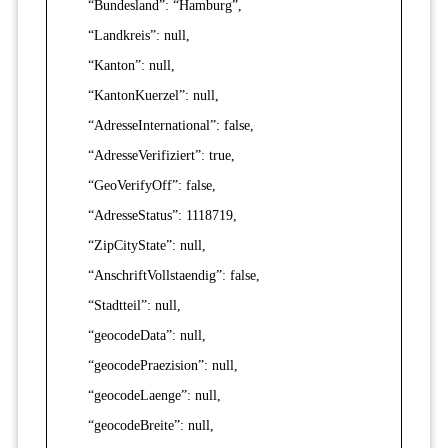
“Bundesland”: “Hamburg”,
“Landkreis”: null,
“Kanton”: null,
“KantonKuerzel”: null,
“AdresseInternational”: false,
“AdresseVerifiziert”: true,
“GeoVerifyOff”: false,
“AdresseStatus”: 1118719,
“ZipCityState”: null,
“AnschriftVollstaendig”: false,
“Stadtteil”: null,
“geocodeData”: null,
“geocodePraezision”: null,
“geocodeLaenge”: null,
“geocodeBreite”: null,