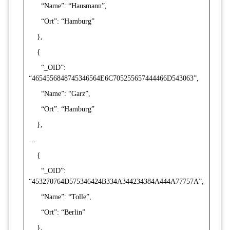
“Name”: “Hausmann”,
“Ort”: “Hamburg”
},
{
“_OID”:
“4654556848745346564E6C705255657444466D543063”,
“Name”: “Garz”,
“Ort”: “Hamburg”
},
…
{
“_OID”:
“453270764D575346424B334A344234384A444A77757A”,
“Name”: “Tolle”,
“Ort”: “Berlin”
},