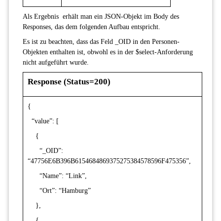
Als Ergebnis erhält man ein JSON-Objekt im Body des
Responses, das dem folgenden Aufbau entspricht.
Es ist zu beachten, dass das Feld _OID in den Personen-
Objekten enthalten ist, obwohl es in der $select-Anforderung
nicht aufgeführt wurde.
Response (Status=200)
{
“value”: [
{
“_OID”:
“47756E6B396B6154684869375275384578596F475356”,
“Name”: “Link”,
“Ort”: “Hamburg”
},
{