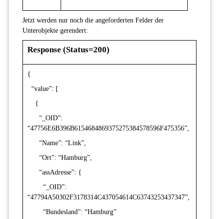
Jetzt werden nur noch die angeforderten Felder der
Unterobjekte gerendert:
Response (Status=200)
{
“value”: [
{
“_OID”:
“47756E6B396B6154684869375275384578596F475356”,
“Name”: “Link”,
“Ort”: “Hamburg”,
“assAdresse”: {
“_OID”:
“47794A50302F3178314C437054614C63743253437347”,
“Bundesland”: “Hamburg”