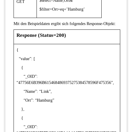
$select=Name,Ort&
GET
$filter=Ort+eq+’Hamburg’
Mit den Beispieldaten ergibt sich folgendes Response-Objekt:
Response (Status=200)
{
“value”: [
{
“_OID”:
“47756E6B396B6154684869375275384578596F475356”,
“Name”: “Link”,
“Ort”: “Hamburg”
},
{
“_OID”: