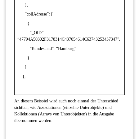
},
“collAdresse”: [
{
“_OID”:
“47794A50302F3178314C437054614C63743253437347”,
“Bundesland”: “Hamburg”
}
]
},
…
An diesem Beispiel wird auch noch einmal der Unterschied
sichtbar, wie Assoziationen (einzelne Unterobjekte) und
Kollektionen (Arrays von Unterobjekten) in die Ausgabe
übernommen werden.