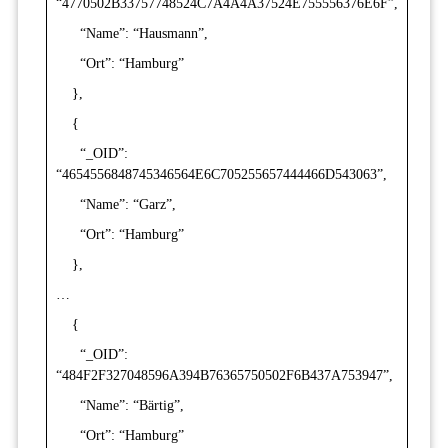
“4770502B33757748524C7A4A4A37524E755556376E6F”,
“Name”: “Hausmann”,
“Ort”: “Hamburg”
},
{
“_OID”:
“4654556848745346564E6C705255657444466D543063”,
“Name”: “Garz”,
“Ort”: “Hamburg”
},
…
{
“_OID”:
“484F2F327048596A394B76365750502F6B437A753947”,
“Name”: “Bärtig”,
“Ort”: “Hamburg”