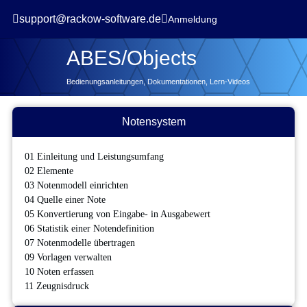


support@rackow-software.de
Anmeldung
ABES/Objects
Bedienungsanleitungen, Dokumentationen, Lern-Videos
Notensystem
01 Einleitung und Leistungsumfang
02 Elemente
03 Notenmodell einrichten
04 Quelle einer Note
05 Konvertierung von Eingabe- in Ausgabewert
06 Statistik einer Notendefinition
07 Notenmodelle übertragen
09 Vorlagen verwalten
10 Noten erfassen
11 Zeugnisdruck