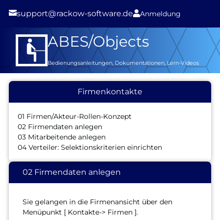

support@rackow-software.de

Anmeldung
ABES/Objects
Bedienungsanleitungen, Dokumentationen, Lern-Videos
Firmenkontakte
01 Firmen/Akteur-Rollen-Konzept
02 Firmendaten anlegen
03 Mitarbeitende anlegen
04 Verteiler: Selektionskriterien einrichten
02 Firmendaten anlegen
Sie gelangen in die Firmenansicht über den
Menüpunkt [ Kontakte-> Firmen ].