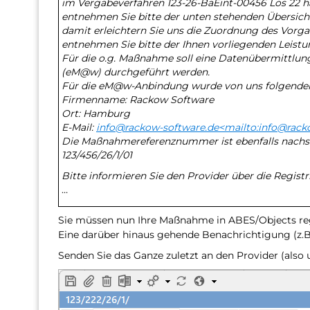
im Vergabeverfahren 123-26-BaEint-00456 Los 22 ha
entnehmen Sie bitte der unten stehenden Übersicht
damit erleichtern Sie uns die Zuordnung des Vorga
entnehmen Sie bitte der Ihnen vorliegenden Leist
Für die o.g. Maßnahme soll eine Datenübermittl
(eM@w) durchgeführt werden.
Für die eM@w-Anbindung wurde von uns folgender
Firmenname: Rackow Software
Ort: Hamburg
E-Mail:
info@rackow-software.de<mailto:info@rack
Die Maßnahmereferenznummer ist ebenfalls nachs
123/456/26/1/01
Bitte informieren Sie den Provider über die Registr
…
Sie müssen nun Ihre Maßnahme in ABES/Objects reg
Eine darüber hinaus gehende Benachrichtigung (z.B.
Senden Sie das Ganze zuletzt an den Provider (also 