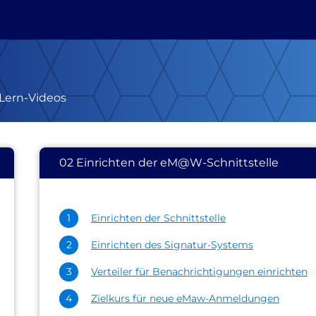
Lern-Videos
02 Einrichten der eM@W-Schnittstelle
Einrichten der Schnittstelle
Einrichten des Signatur-Systems
Verteiler für Benachrichtigungen einrichten
Zielkurs für neue eMaw-Anmeldungen