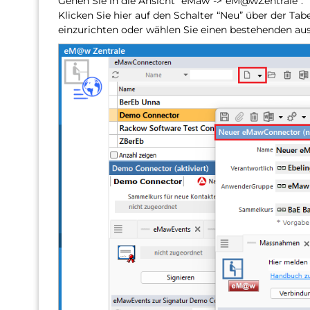
Gehen Sie in die Ansicht “eMaw”->”eM@wZentrale”:
Klicken Sie hier auf den Schalter “Neu” über der T
einzurichten oder wählen Sie einen bestehenden aus