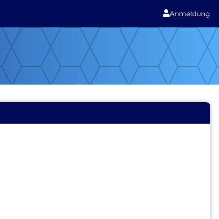

Anmeldung