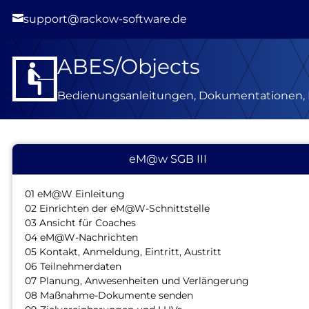

support@rackow-software.de
ABES/Objects
Bedienungsanleitungen, Dokumentationen, 
eM@w SGB III
01 eM@W Einleitung
02 Einrichten der eM@W-Schnittstelle
03 Ansicht für Coaches
04 eM@W-Nachrichten
05 Kontakt, Anmeldung, Eintritt, Austritt
06 Teilnehmerdaten
07 Planung, Anwesenheiten und Verlängerung
08 Maßnahme-Dokumente senden