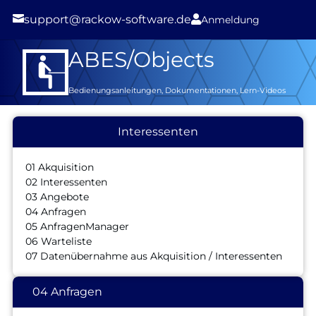

support@rackow-software.de

Anmeldung
ABES/Objects
Bedienungsanleitungen, Dokumentationen, Lern-Videos
Interessenten
01 Akquisition
02 Interessenten
03 Angebote
04 Anfragen
05 AnfragenManager
06 Warteliste
07 Datenübernahme aus Akquisition / Interessenten
04 Anfragen