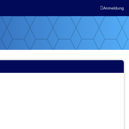

Anmeldung