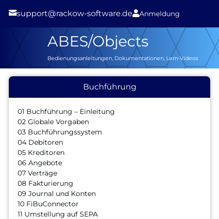

support@rackow-software.de

Anmeldung
ABES/Objects
Bedienungsanleitungen, Dokumentationen, Lern-Videos
Buchführung
01 Buchführung – Einleitung
02 Globale Vorgaben
03 Buchführungssystem
04 Debitoren
05 Kreditoren
06 Angebote
07 Verträge
08 Fakturierung
09 Journal und Konten
10 FiBuConnector
11 Umstellung auf SEPA