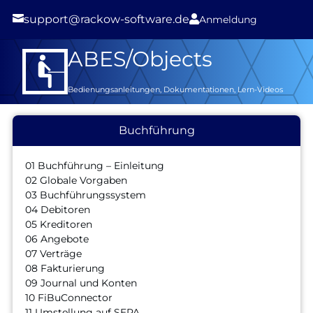

support@rackow-software.de

Anmeldung
ABES/Objects
Bedienungsanleitungen, Dokumentationen, Lern-Videos
Buchführung
01 Buchführung – Einleitung
02 Globale Vorgaben
03 Buchführungssystem
04 Debitoren
05 Kreditoren
06 Angebote
07 Verträge
08 Fakturierung
09 Journal und Konten
10 FiBuConnector
11 Umstellung auf SEPA