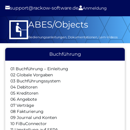

support@rackow-software.de

Anmeldung
ABES/Objects
Bedienungsanleitungen, Dokumentationen, Lern-Videos
Buchführung
01 Buchführung – Einleitung
02 Globale Vorgaben
03 Buchführungssystem
04 Debitoren
05 Kreditoren
06 Angebote
07 Verträge
08 Fakturierung
09 Journal und Konten
10 FiBuConnector
11 Umstellung auf SEPA