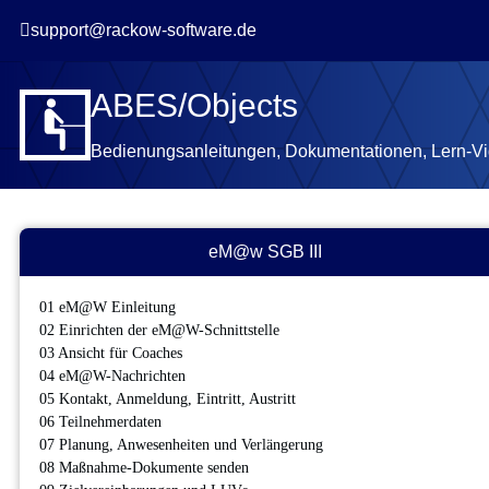

support@rackow-software.de
ABES/Objects
Bedienungsanleitungen, Dokumentationen, Lern-V
eM@w SGB III
01 eM@W Einleitung
02 Einrichten der eM@W-Schnittstelle
03 Ansicht für Coaches
04 eM@W-Nachrichten
05 Kontakt, Anmeldung, Eintritt, Austritt
06 Teilnehmerdaten
07 Planung, Anwesenheiten und Verlängerung
08 Maßnahme-Dokumente senden