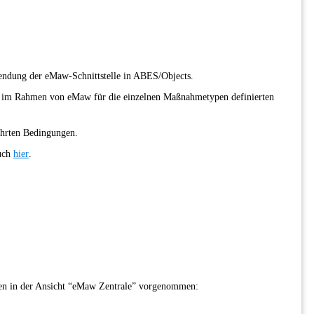
endung der eMaw-Schnittstelle in ABES/Objects.
der im Rahmen von eMaw für die einzelnen Maßnahmetypen definierten
ührten Bedingungen.
auch
hier
.
en in der Ansicht “eMaw Zentrale” vorgenommen: