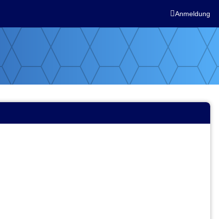

Anmeldung