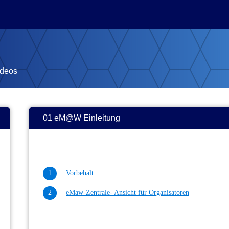
ideos
01 eM@W Einleitung
Vorbehalt
eMaw-Zentrale- Ansicht für Organisatoren