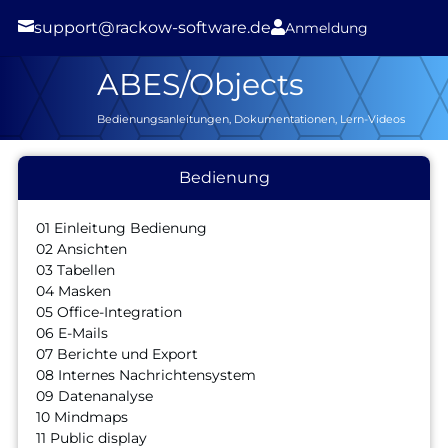

support@rackow-software.de

Anmeldung
ABES/Objects
Bedienungsanleitungen, Dokumentationen, Lern-Videos
Bedienung
01 Einleitung Bedienung
02 Ansichten
03 Tabellen
04 Masken
05 Office-Integration
06 E-Mails
07 Berichte und Export
08 Internes Nachrichtensystem
09 Datenanalyse
10 Mindmaps
11 Public display