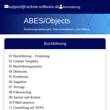


support@rackow-software.de
Anmeldung
ABES/Objects
Bedienungsanleitungen, Dokumentationen, Lern-Videos
Buchführung
01 Buchführung – Einleitung
02 Globale Vorgaben
03 Buchführungssystem
04 Debitoren
05 Kreditoren
06 Angebote
07 Verträge
08 Fakturierung
09 Journal und Konten
10 FiBuConnector
11 Umstellung auf SEPA